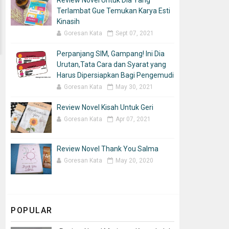
Review Novel Untuk Dia Yang
Terlambat Gue Temukan Karya Esti
Kinasih
Goresan Kata
Sept 07, 2021
Perpanjang SIM, Gampang! Ini Dia
Urutan,Tata Cara dan Syarat yang
Harus Dipersiapkan Bagi Pengemudi
Goresan Kata
May 30, 2021
Review Novel Kisah Untuk Geri
Goresan Kata
Apr 07, 2021
Review Novel Thank You Salma
Goresan Kata
May 20, 2020
POPULAR