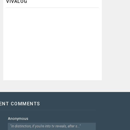
VIVALOG
ENT COMMENTS
Anonymous
"in distinction, if you’re into tv reveals, after s..."