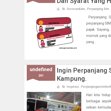
Dan Syarat Yang 
Goresankata
,
Perpanjang Sim
Perpanjang SI
perpanjang SIM
pajak. Sayang,
momok yang dih
yang...
undefined
Ingin Perpanjang
201
Kampung.
Inspirasi
,
Perpanjangansimkelil
Hari kita hid
berbagai aspek
sekian kemudah