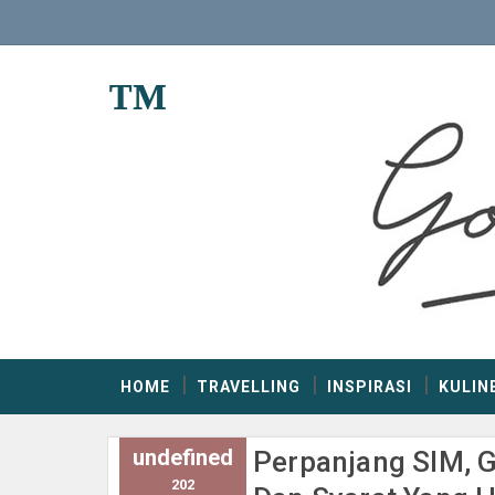
™
HOME
TRAVELLING
INSPIRASI
KULIN
undefined
Perpanjang SIM, G
202